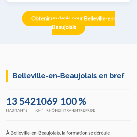
Obtenir un devis pour Belleville-en-
Beaujolais
Belleville-en-Beaujolais en bref
13 542
10
69
100 %
HABITANTS
KM²
RHÔNE
INTRA-ENTREPRISE
À Belleville-en-Beaujolais, la formation se déroule